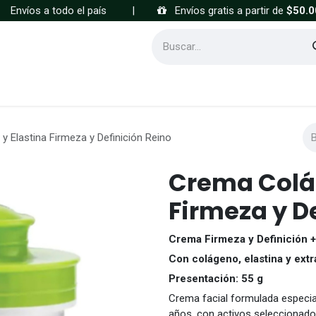
Envíos a todo el país
|
Envíos gratis a partir de
$50.0
Cómo comprar
Preguntas frecuentes
 Elastina Firmeza y Definición Reino
Crema Colág
Firmeza y D
Crema Firmeza y Definición 
Con colágeno, elastina y extr
Presentación: 55 g
Crema facial formulada especia
años, con activos seleccionad