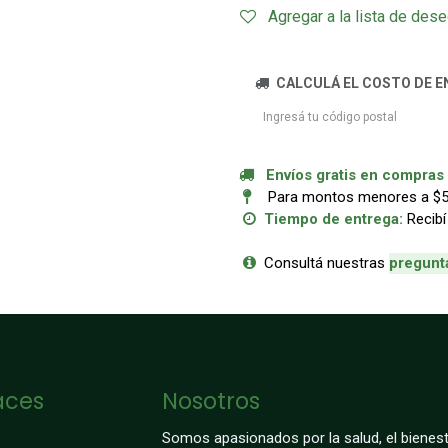
Agregar a la lista de des
CALCULÁ EL COSTO DE E
Envíos gratis en compras a
Para montos menores a $50.
Tiempo de entrega:
Recibí
Consultá nuestras
p
regunt
aces
Nosotros
Somos apasionados por la salud, el bienest