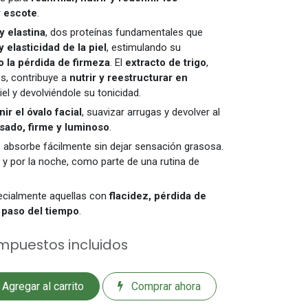
y escote
.
y elastina
, dos proteínas fundamentales que
 elasticidad de la piel
, estimulando su
o la pérdida de firmeza
. El
extracto de trigo
,
es, contribuye a
nutrir y reestructurar en
piel y devolviéndole su tonicidad.
nir el óvalo facial
, suavizar arrugas y devolver al
ado, firme y luminoso
.
se absorbe fácilmente sin dejar sensación grasosa.
a y por la noche, como parte de una rutina de
pecialmente aquellas con
flacidez, pérdida de
 paso del tiempo
.
mpuestos incluidos
Agregar al carrito
Comprar ahora