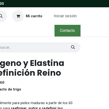
00
Iniciar sesión
Mi carrito
Contacto
eno y Elastina
efinición Reino
+60
acto de trigo
lmente para pieles maduras a partir de los 60
os para
reafirmar, nutrir y redefinir los