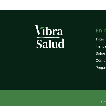
Enl
Inicio
Tiend
Sobre
Cómo 
Pregun
​​​​