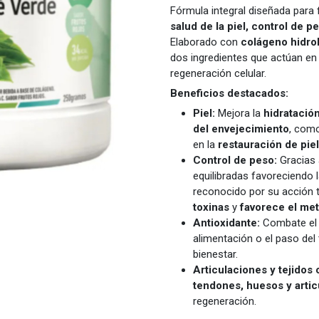
Fórmula integral diseñada para 
salud de la piel, control de p
Elaborado con
colágeno hidrol
dos ingredientes que actúan en s
regeneración celular.
Beneficios destacados:
Piel:
Mejora la
hidratació
del envejecimiento
, como
en la
restauración de pie
Control de peso:
Gracias
equilibradas favoreciendo la
reconocido por su acción 
toxinas
y
favorece el me
Antioxidante:
Combate el d
alimentación o el paso de
bienestar.
Articulaciones y tejidos 
tendones, huesos y arti
regeneración.