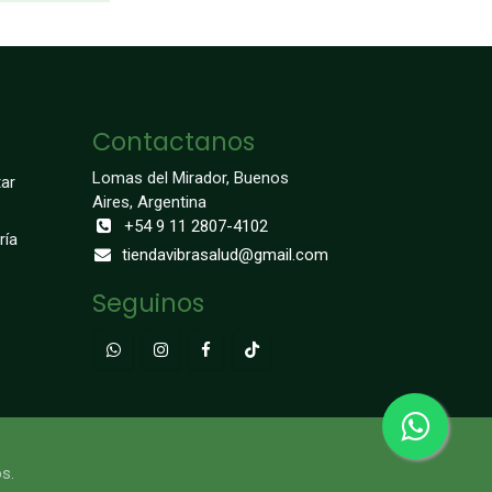
Contactanos
Lomas del Mirador, Buenos
ar
Aires, Argentina
+54 9 11 2807-4102
ría
tiendavibrasalud@gmail.com
Seguinos
s.