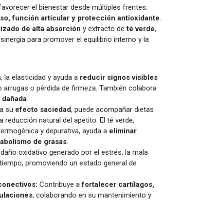
favorecer el bienestar desde múltiples frentes:
eso, función articular y protección antioxidante
.
izado de alta absorción
y extracto de
té verde
,
inergia para promover el equilibrio interno y la
n
, la elasticidad y ayuda a
reducir signos visibles
 arrugas o pérdida de firmeza. También colabora
l dañada
.
 a su
efecto saciedad
, puede acompañar dietas
 reducción natural del apetito. El té verde,
termogénica y depurativa, ayuda a
eliminar
tabolismo de grasas
.
año oxidativo generado por el estrés, la mala
l tiempo, promoviendo un estado general de
conectivos:
Contribuye a
fortalecer cartílagos,
culaciones
, colaborando en su mantenimiento y