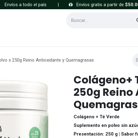
Envíos a todo el país
|
Envíos gratis a partir de
$50.0
Cómo comprar
Preguntas frecuentes
lvo x 250g Reino Antioxidante y Quemagrasas
Colágeno+ T
250g Reino 
Quemagras
Colágeno + Té Verde
Suplemento en polvo sin azúc
Presentación: 250 g | Sabor f