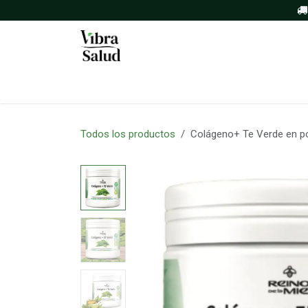
Ir al contenido
Inicio
Tienda
Sobre nosotros
Todos los productos
Colágeno+ Te Verde en po