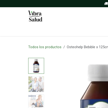
Ir al contenido
Inicio
Tienda
Sobre nosotros
Todos los productos
Osteohelp Bebible x 125