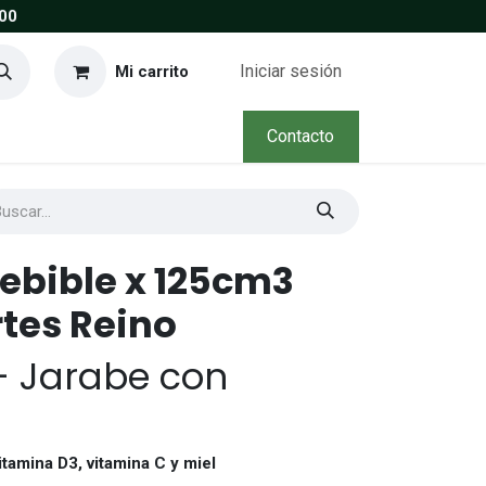
00
Iniciar sesión
Mi carrito
Contacto
ebible x 125cm3
tes Reino
– Jarabe con
itamina D3, vitamina C y miel