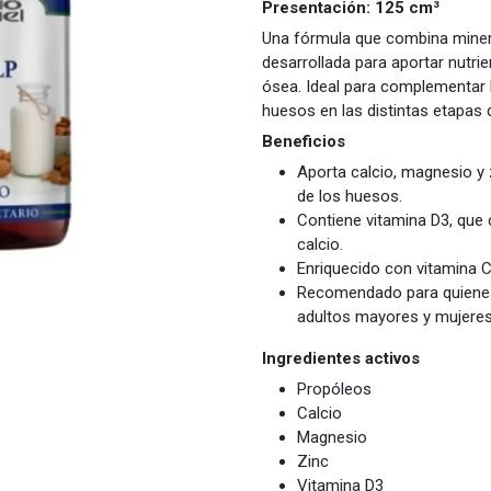
Presentación: 125 cm³
Una fórmula que combina minera
desarrollada para aportar nutri
ósea. Ideal para complementar 
huesos en las distintas etapas d
Beneficios
Aporta calcio, magnesio y 
de los huesos.
Contiene vitamina D3, que c
calcio.
Enriquecido con vitamina C
Recomendado para quienes 
adultos mayores y mujeres
Ingredientes activos
Propóleos
Calcio
Magnesio
Zinc
Vitamina D3