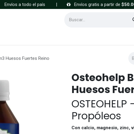
Envíos a todo el país
|
Envíos gratis a partir de
$50.0
Cómo comprar
Preguntas frecuentes
cm3 Huesos Fuertes Reino
Osteohelp B
Huesos Fuer
OSTEOHELP 
Propóleos
Con calcio, magnesio, zinc, v