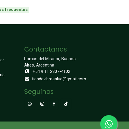
as frecuentes
Contactanos
Lomas del Mirador, Buenos
ar
Aires, Argentina
+54 9 11 2807-4102
ría
tiendavibrasalud@gmail.com
Seguinos