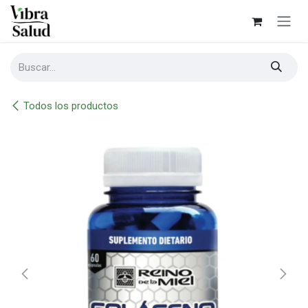
Ir al contenido
Todos los productos