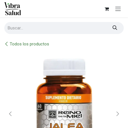
Ir al contenido
Todos los productos