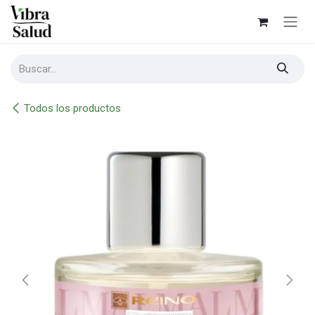
Ir al contenido
Todos los productos