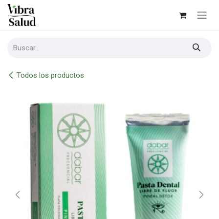
Ir al contenido
Todos los productos