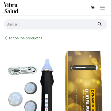
Ir al contenido
Todos los productos