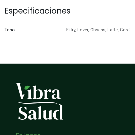
Especificaciones
Tono
Filtry
,
Lover
,
Obsess
,
Latte
,
Coral