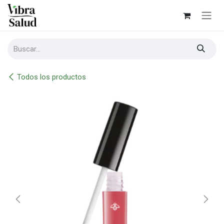
Ir al contenido
Todos los productos