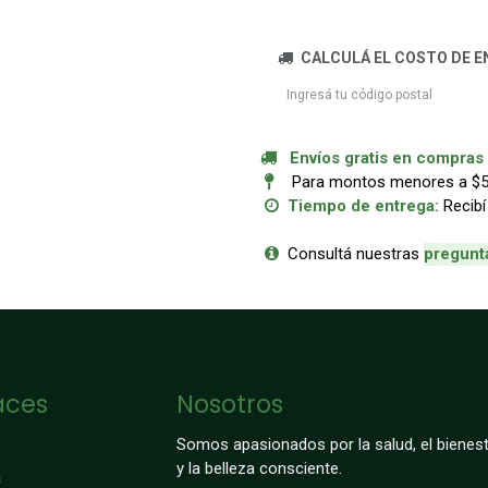
CALCULÁ EL COSTO DE E
Envíos gratis en compras a
Para montos menores a $50.
Tiempo de entrega:
Recibí
Consultá nuestras
p
regunt
aces
Nosotros
Somos apasionados por la salud, el bienest
y la belleza consciente.
a