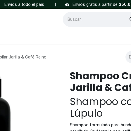
Envíos a todo el país
|
Envíos gratis a partir de
$50.0
Cómo comprar
Preguntas frecuentes
lar Jarilla & Café Reino
Shampoo Cr
Jarilla & Ca
Shampoo con
Lúpulo
Shampoo formulado para brindar