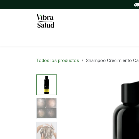
Ir al contenido
Inicio
Tienda
Sobre nosotros
Todos los productos
Shampoo Crecimiento Capi