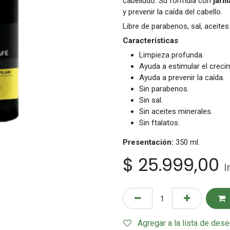
cabelludo. Su fórmula con
jaril
y prevenir la caída del cabello.
Libre de parabenos, sal, aceites
Características
Limpieza profunda.
Ayuda a estimular el crecim
Ayuda a prevenir la caída.
Sin parabenos.
Sin sal.
Sin aceites minerales.
Sin ftalatos.
Presentación:
350 ml.
$
25.999,00
I
Agregar a la lista de des