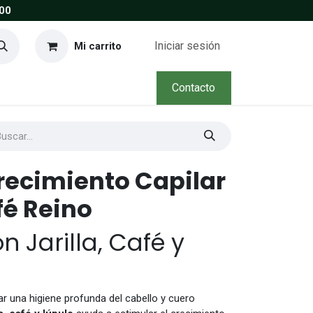
00
Iniciar sesión
Mi carrito
Contacto
ecimiento Capilar
fé Reino
 Jarilla, Café y
 una higiene profunda del cabello y cuero