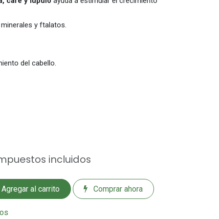
la, café y lúpulo
ayuda a estimular el crecimiento
 minerales y ftalatos.
iento del cabello.
mpuestos incluidos
Agregar al carrito
Comprar ahora
eos