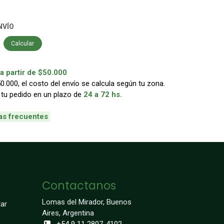
NVÍO
Calcular
 partir de $50.000
000, el costo del envío se calcula según tu zona.
 tu pedido en un plazo de
24 a 72 hs.
as frecuentes
Contactanos
Lomas del Mirador, Buenos
ar
Aires, Argentina
+54 9 11 2807-4102