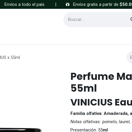
Envíos a todo el país
|
Envíos gratis a partir de
$50.0
Cómo comprar
Preguntas frecuentes
IUS x 55ml
Perfume Mas
55ml
VINICIUS Ea
Familia olfativa: Amaderada, 
Notas olfativas: pomelo, laurel
Presentación: 55
ml