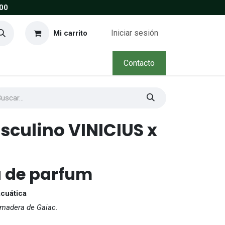
00
Iniciar sesión
Mi carrito
Contacto
culino VINICIUS x
u de parfum
acuática
, madera de Gaiac.