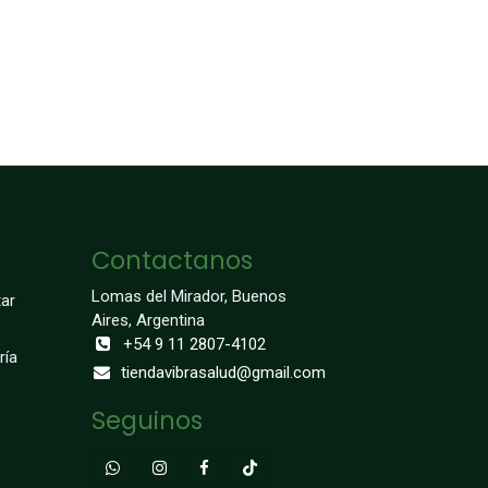
Contactanos
Lomas del Mirador, Buenos
ar
Aires, Argentina
+54 9 11 2807-4102
ría
tiendavibrasalud@gmail.com
Seguinos