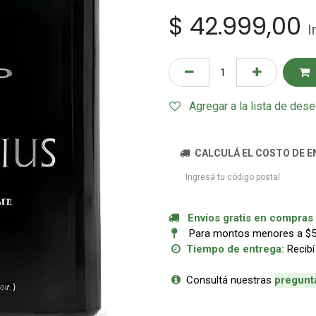
$
42.999,00
I
Agregar a la lista de des
CALCULÁ EL COSTO DE E
Envíos gratis en compras a
Para montos menores a $50.
Tiempo de entrega:
Recibí
Consultá nuestras
p
regunt