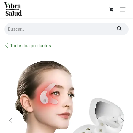
Ir al contenido
Todos los productos