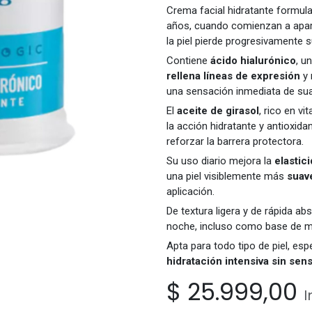
Crema facial hidratante formula
años, cuando comienzan a apa
la piel pierde progresivamente su
Contiene
ácido hialurónico
, u
rellena líneas de expresión
y 
una sensación inmediata de sua
El
aceite de girasol
, rico en v
la acción hidratante y antioxid
reforzar la barrera protectora.
Su uso diario mejora la
elastic
una piel visiblemente más
suave
aplicación.
De textura ligera y de rápida ab
noche, incluso como base de ma
Apta para todo tipo de piel, es
hidratación intensiva sin sen
$
25.999,00
I