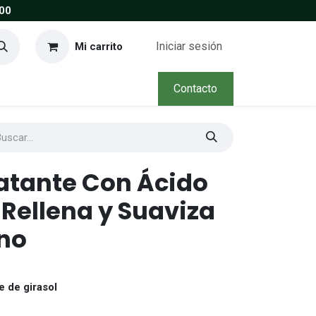
00
Iniciar sesión
Mi carrito
Contacto
atante Con Ácido
 Rellena y Suaviza
no
e de girasol