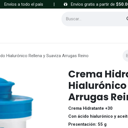
Envíos a todo el país
|
Envíos gratis a partir de
$50.0
Cómo comprar
Preguntas frecuentes
do Hialurónico Rellena y Suaviza Arrugas Reino
Crema Hidr
Hialurónico
Arrugas Rei
Crema Hidratante +30
Con ácido hialurónico y aceit
Presentación: 55 g