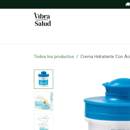
Ir al contenido
Inicio
Tienda
Sobre nosotros
Todos los productos
Crema Hidratante Con Áci