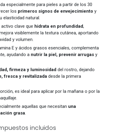
da especialmente para pieles a partir de los 30
recer los
primeros signos de envejecimiento
y
 elasticidad natural.
n activo clave que
hidrata en profundidad
,
mejora visiblemente la textura cutánea, aportando
vidad y volumen.
itamina E y ácidos grasos esenciales, complementa
ante, ayudando a
nutrir la piel, prevenir arrugas
y
idad, firmeza y luminosidad
del rostro, dejando
, fresca y revitalizada
desde la primera
sorción, es ideal para aplicar por la mañana o por la
quillaje.
pecialmente aquellas que necesitan
una
sación grasa
.
mpuestos incluidos