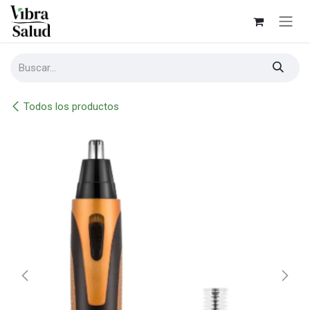
Ir al contenido
Todos los productos