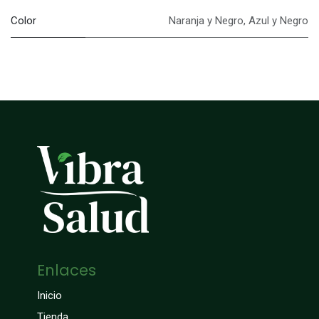
Color
Naranja y Negro
,
Azul y Negro
Enlaces
Inicio
Tienda