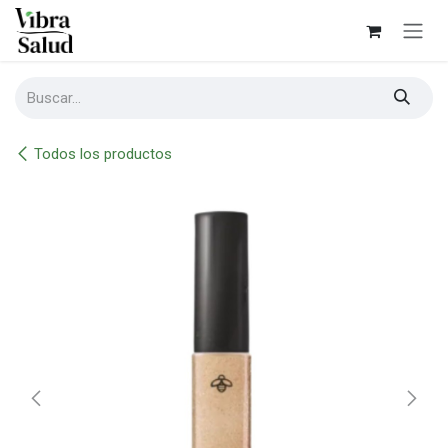
Ir al contenido
Todos los productos