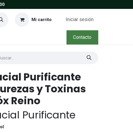
00
Iniciar sesión
Mi carrito
Contacto
ial Purificante
urezas y Toxinas
óx Reino
ial Purificante
ol
.