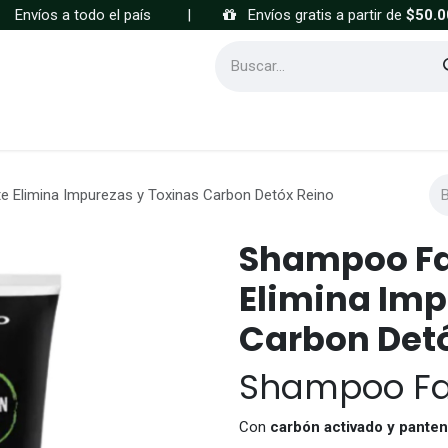
Envíos a todo el país
|
Envíos gratis a partir de
$50.0
Cómo comprar
Preguntas frecuentes
te Elimina Impurezas y Toxinas Carbon Detóx Reino
Shampoo Fac
Elimina Imp
Carbon Det
Shampoo Fac
Con
carbón activado y panten