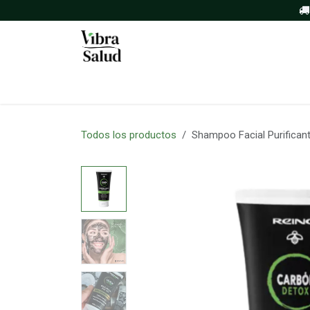
Ir al contenido
Inicio
Tienda
Sobre nosotros
Todos los productos
Shampoo Facial Purifican