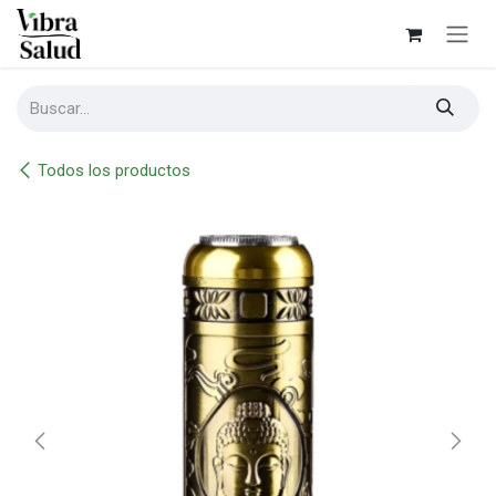
Ir al contenido
Todos los productos