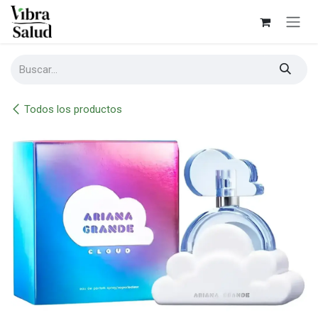
Ir al contenido
Todos los productos