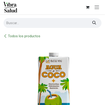
Ir al contenido
Todos los productos