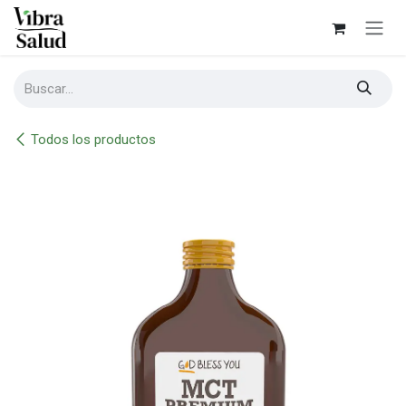
Ir al contenido
Todos los productos