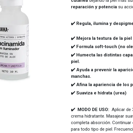
cutánea
dejando la piel más s
reparación y potencia
su acci
✔️ Regula, ilumi
✔️ Mejora la textura de la piel
✔️ Formula soft-
✔️ Humecta las distintas capa
pie
✔️ Ayuda a prevenir la aparic
manc
✔️ Afina la apariencia de los
✔️ Suaviza e hidrata (urea)
✔️ MODO DE USO:
Aplicar de 
crema hidratante. Masajear su
completa absorción. Continuar co
para todo tipo de piel. Frecuenc