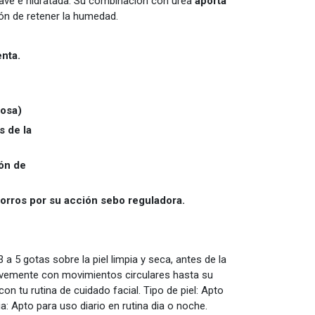
uave e hidratada. Su combinación con urea
aporta
ón de retener la humedad.
na y despigmenta.
touch (no oleosa)
s de la
l.
ión de
has.
 porros por su acción sebo reguladora.
3 a 5 gotas sobre la piel limpia y seca, antes de la
avemente con movimientos circulares hasta su
n tu rutina de cuidado facial. Tipo de piel: Apto
ia: Apto para uso diario en rutina dia o noche.