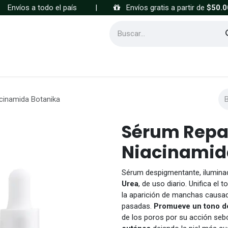
Envíos a todo el país
|
Envíos gratis a partir de
$50.0
Cómo comprar
Preguntas frecuentes
cinamida Botanika
Sérum Repa
Niacinamid
Sérum despigmentante, ilumina
Urea
, de uso diario. Unifica el 
la aparición de manchas causad
pasadas.
Promueve un tono de
de los poros por su acción seb