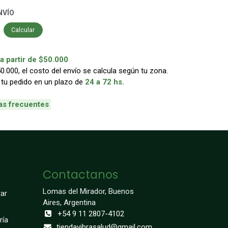
NVÍO
Calcular
 partir de $50.000
000, el costo del envío se calcula según tu zona.
 tu pedido en un plazo de
24 a 72 hs.
as frecuentes
Contactanos
Lomas del Mirador, Buenos
ar
Aires, Argentina
+54 9 11 2807-4102
ría
tiendavibrasalud@gmail.com