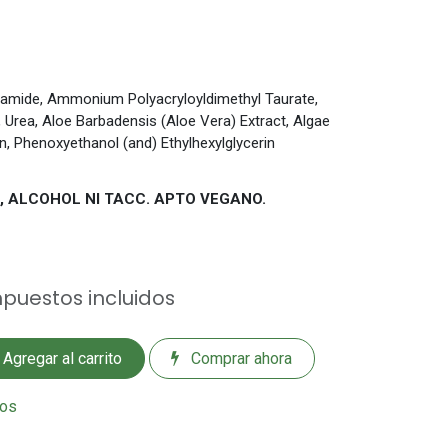
namide, Ammonium Polyacryloyldimethyl Taurate,
, Urea, Aloe Barbadensis (Aloe Vera) Extract, Algae
, Phenoxyethanol (and) Ethylhexylglycerin
, ALCOHOL NI TACC. APTO VEGANO.
puestos incluidos
Agregar al carrito
Comprar ahora
eos