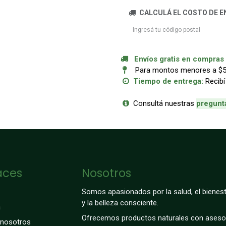
CALCULÁ EL COSTO DE E
Envíos gratis en compras a
Para montos menores a $50.
Tiempo de entrega:
Recibí
Consultá nuestras
p
regunt
aces
Nosotros
Somos apasionados por la salud, el bienest
y la belleza consciente.
a
Ofrecemos productos naturales con aseso
 nosotros