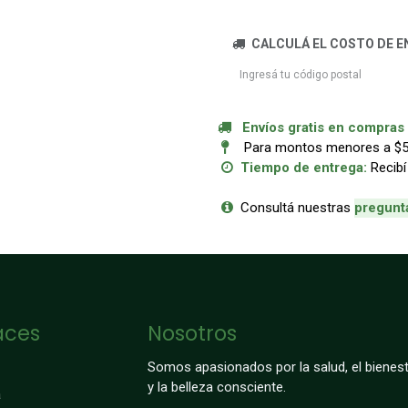
CALCULÁ EL COSTO DE E
Envíos gratis en compras a
Para montos menores a $50.
Tiempo de entrega:
Recibí
Consultá nuestras
p
regunt
aces
Nosotros
Somos apasionados por la salud, el bienest
y la belleza consciente.
a