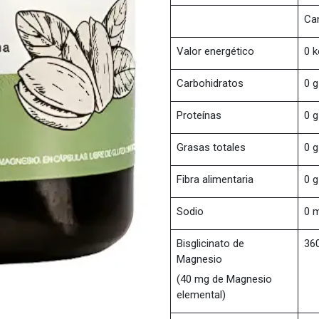
Ca
Valor energético
0 k
Carbohidratos
0 g
Proteínas
0 g
Grasas totales
0 g
Fibra alimentaria
0 g
Sodio
0 
Bisglicinato de
36
Magnesio
(40 mg de Magnesio
elemental)