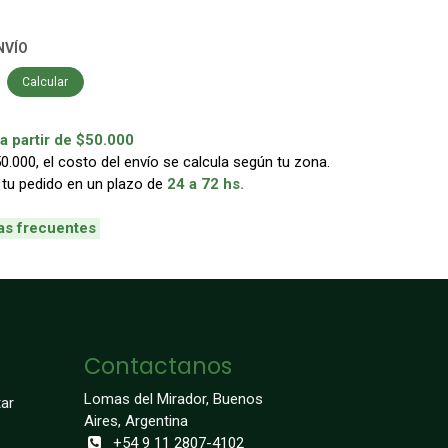
NVÍO
Calcular
 partir de $50.000
000, el costo del envío se calcula según tu zona.
 tu pedido en un plazo de
24 a 72 hs.
as frecuentes
Contactanos
Lomas del Mirador, Buenos
ar
Aires, Argentina
+54 9 11 2807-4102