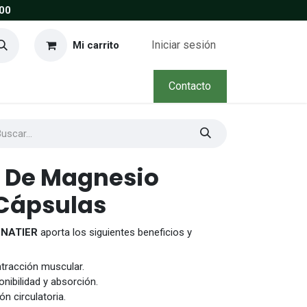
00
Iniciar sesión
Mi carrito
Contacto
o De Magnesio
 Cápsulas
 NATIER
aporta los siguientes beneficios y
ontracción muscular.
nibilidad y absorción.
n circulatoria.