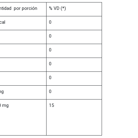
ntidad por porción
% VD (*)
cal
0
0
0
0
0
mg
0
0 mg
15