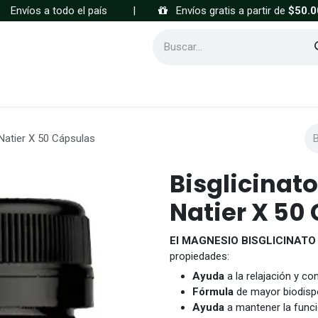
Envíos a todo el país
|
Envíos gratis a partir de
$50.0
Cómo comprar
Preguntas frecuentes
Natier X 50 Cápsulas
Bisglicinat
Natier X 50
El MAGNESIO BISGLICINATO
propiedades:
Ayuda
a la relajación y c
Fórmula
de mayor biodispo
Ayuda
a mantener la funció