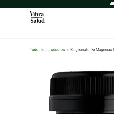
Ir al contenido
Inicio
Tienda
Sobre nosotros
Todos los productos
Bisglicinato De Magnesio 