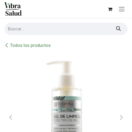
Ir al contenido
Todos los productos