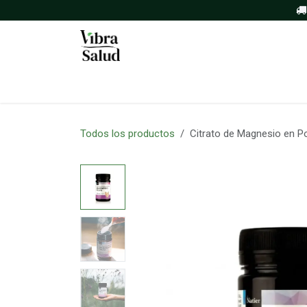
Ir al contenido
Inicio
Tienda
Sobre nosotros
Todos los productos
Citrato de Magnesio en Po