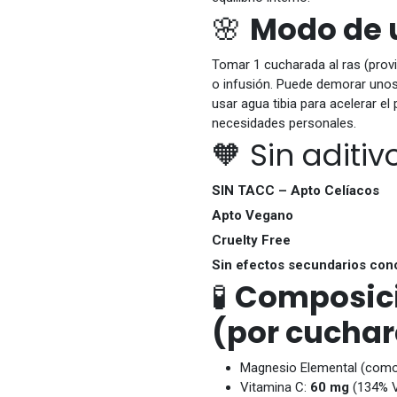
🌸
Modo de 
Tomar 1 cucharada al ras (provi
o infusión. Puede demorar unos
usar agua tibia para acelerar e
necesidades personales.
🧡 Sin aditi
SIN TACC – Apto Celíacos
Apto Vegano
Cruelty Free
Sin efectos secundarios con
🧪
Composici
(por cuchar
Magnesio Elemental (como
Vitamina C:
60 mg
(134% 