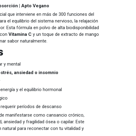
bsorción | Apto Vegano
ial que interviene en más de 300 funciones del
a el equilibrio del sistema nervioso, la relajación
r. Esta fórmula en polvo de alta biodisponibilidad
con
Vitamina C
y un toque de extracto de mango
umar sabor naturalmente.
s
ar y mental
estrés, ansiedad o insomnio
r
 energía y el equilibrio hormonal
gico
n requerir períodos de descanso
ede manifestarse como cansancio crónico,
d, ansiedad y fragilidad ósea o capilar. Este
natural para reconectar con tu vitalidad y