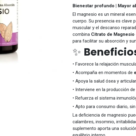
Bienestar profundo | Mayor a
El magnesio es un mineral esenc
cuerpo. Su presencia es clave par
muscular y el descanso reparado
combina
Citrato de Magnesio
para facilitar su absorción y s
✨
Beneficio
• Favorece la relajación muscul
• Acompaña en momentos de
• Apoya la salud ósea y articula
• Interviene en la producción de
• Refuerza el sistema inmunoló
• Apto para consumo diario, si
La deficiencia de magnesio pu
calambres, insomnio, irritabilida
suplemento aporta una solución 
equilibrio interno.