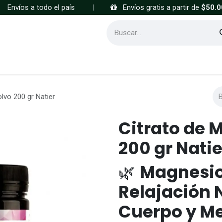
Envíos a todo el país
|
Envíos gratis a partir de
$50.0
Cómo comprar
Preguntas frecuentes
lvo 200 gr Natier
Citrato de 
200 gr Natie
🌿
Magnesio
Relajación 
Cuerpo y M