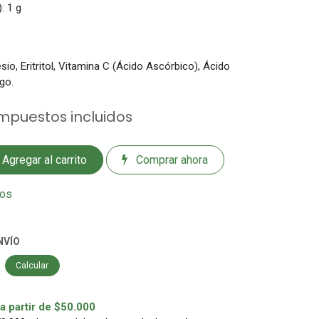
): 1 g
io, Eritritol, Vitamina C (Ácido Ascórbico), Ácido
go.
mpuestos incluidos
Agregar al carrito
Comprar ahora
eos
NVÍO
Calcular
 partir de $50.000