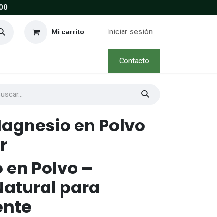
00
Iniciar sesión
Mi carrito
Contacto
Magnesio en Polvo
r
 en Polvo –
Natural para
ente