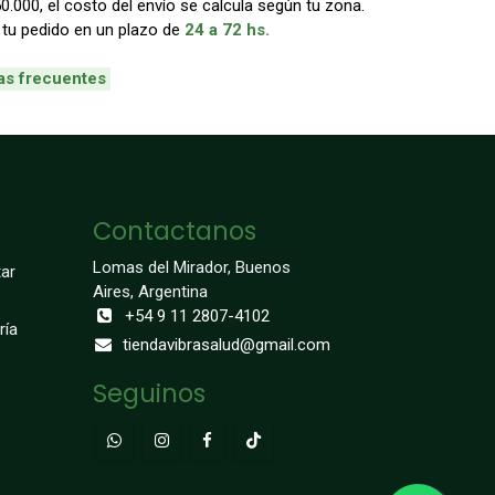
000, el costo del envío se calcula según tu zona.
 tu pedido en un plazo de
24 a 72 hs.
as frecuentes
Contactanos
Lomas del Mirador, Buenos
ar
Aires, Argentina
+54 9 11 2807-4102
ría
tiendavibrasalud@gmail.com
Seguinos