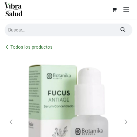
Ir al contenido
Todos los productos