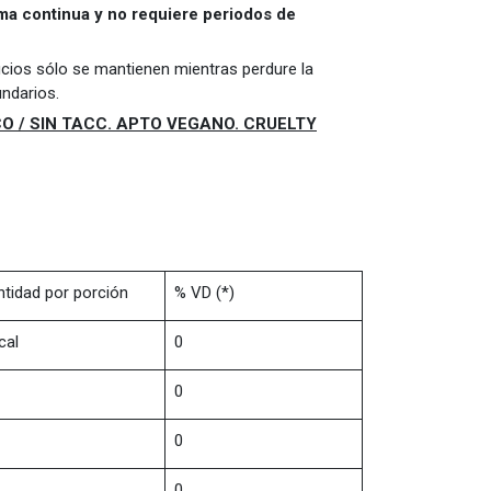
ma continua y no requiere periodos de
cios sólo se mantienen mientras perdure la
ndarios.
 / SIN TACC. APTO VEGANO. CRUELTY
tidad por porción
% VD (*)
cal
0
0
0
0