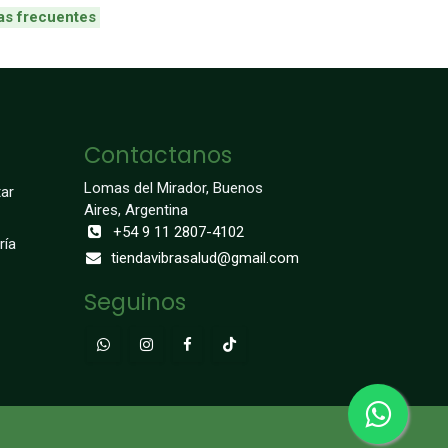
as frecuentes
Contactanos
Lomas del Mirador, Buenos
ar
Aires, Argentina
+54 9 11 2807-4102
ría
tiendavibrasalud@gmail.com
Seguinos