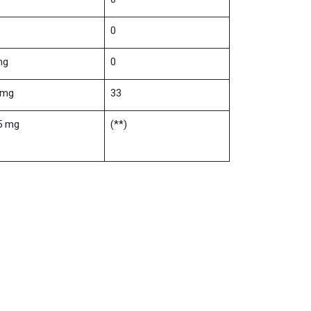
0
mg
0
 mg
33
5 mg
(**)