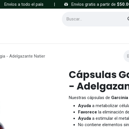
Envíos a todo el país
|
Envíos gratis a partir de
$50.0
Cómo comprar
Preguntas frecuentes
ia - Adelgazante Natier
Cápsulas G
- Adelgazan
Nuestras cápsulas de
Garcini
Ayuda
a metabolizar célu
Favorece
la eliminación d
Ayuda
a estimular el met
No contiene elementos sin