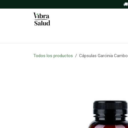
Ir al contenido
Inicio
Tienda
Sobre nosotros
Todos los productos
Cápsulas Garcinia Cambog