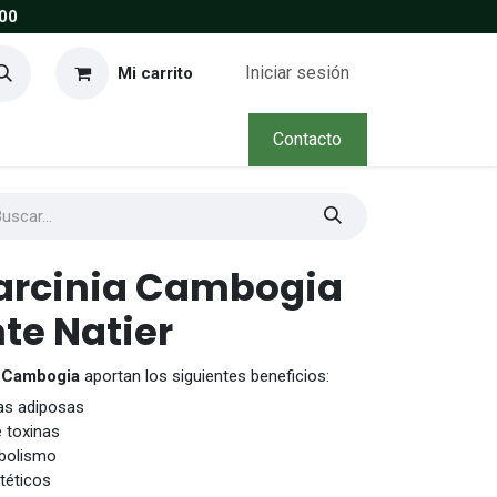
00
Iniciar sesión
Mi carrito
Contacto
arcinia Cambogia
te Natier
a Cambogia
aportan los siguientes beneficios:
las adiposas
e toxinas
abolismo
téticos