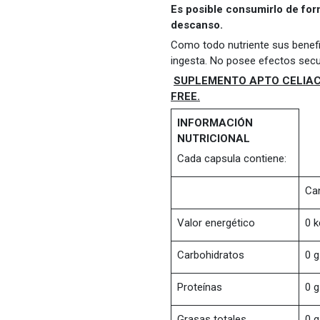
Es posible consumirlo de for
descanso.
Como todo nutriente sus benefi
ingesta. No posee efectos secu
SUPLEMENTO APTO CELIACO
FREE.
INFORMACIÓN
NUTRICIONAL
Cada capsula contiene:
Can
Valor energético
0 k
Carbohidratos
0 g
Proteínas
0 g
Grasas totales
0 g