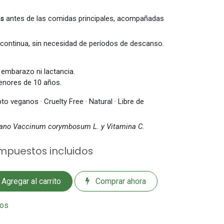
as
antes de las comidas principales, acompañadas
ontinua, sin necesidad de períodos de descanso.
embarazo ni lactancia.
enores de 10 años.
to veganos · Cruelty Free · Natural · Libre de
ndano Vaccinum corymbosum L. y Vitamina C.
mpuestos incluidos
Agregar al carrito
Comprar ahora
eos