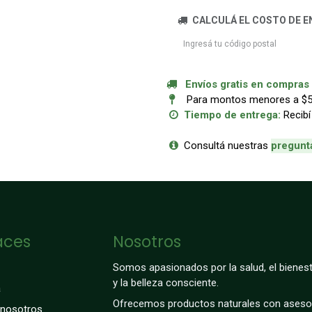
CALCULÁ EL COSTO DE E
Envíos gratis en compras a
Para montos menores a $50.
Tiempo de entrega:
Recibí
Consultá nuestras
p
regunt
aces
Nosotros
Somos apasionados por la salud, el bienest
y la belleza consciente.
a
Ofrecemos productos naturales con aseso
 nosotros