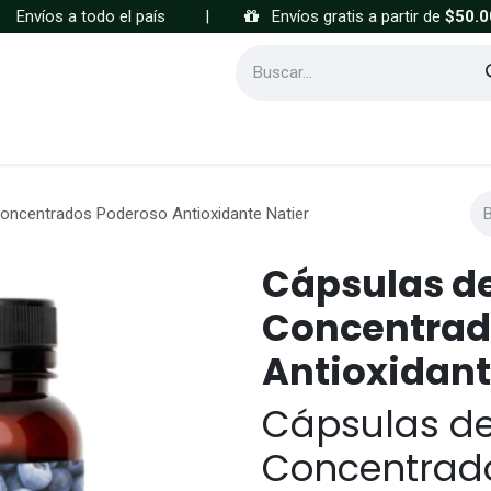
Envíos a todo el país
|
Envíos gratis a partir de
$50.0
Cómo comprar
Preguntas frecuentes
oncentrados Poderoso Antioxidante Natier
Cápsulas d
Concentrad
Antioxidant
Cápsulas d
Concentrado