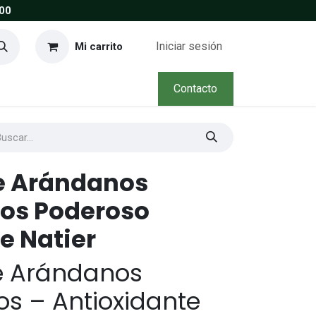
00
Iniciar sesión
Mi carrito
Contacto
e Arándanos
os Poderoso
e Natier
e Arándanos
s – Antioxidante