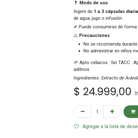
💊
Modo de uso
Ingerir de
1 a 3 cápsulas diari
de agua, jugo o infusión.
✔ Puede consumirse de forma c
⚠️
Precauciones
No se recomienda durante 
No administrar en niños m
🌱 Apto celíacos · Sin TACC · Ap
aditivos
Ingredientes: Extracto de Ará
$
24.999,00
I
Agregar a la lista de des