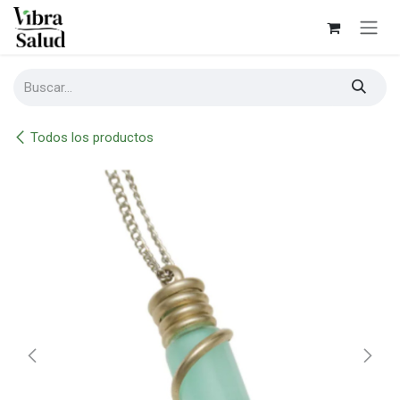
Ir al contenido
Todos los productos