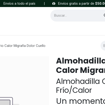
Envíos a todo el país
|
Envíos gratis a partir de
$50.0
Cómo comprar
Preguntas frecuentes
rio Calor Migraña Dolor Cuello
Almohadilla 
Calor Migra
Almohadilla 
Frío/Calor
Un momento 