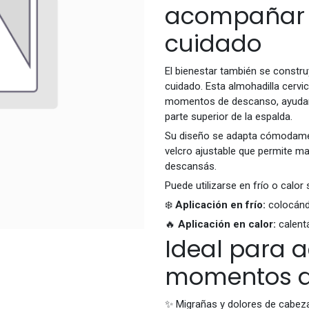
acompañar t
cuidado
El bienestar también se const
cuidado. Esta almohadilla cerv
momentos de descanso, ayudando
parte superior de la espalda.
Su diseño se adapta cómodament
velcro ajustable que permite m
descansás.
Puede utilizarse en frío o calor
❄️
Aplicación en frío:
colocándo
🔥
Aplicación en calor:
calent
Ideal para
momentos d
✨ Migrañas y dolores de cabez