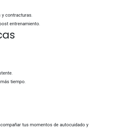
 y contracturas.
 post entrenamiento.
cas
stente.
 más tiempo.
 acompañar tus momentos de autocuidado y