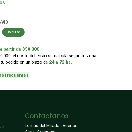
eos
NVÍO
Calcular
 partir de $50.000
000, el costo del envío se calcula según tu zona.
 tu pedido en un plazo de
24 a 72 hs.
as frecuentes
Contactanos
Lomas del Mirador, Buenos
ar
Aires, Argentina