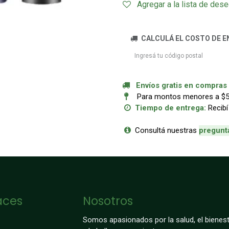
Agregar a la lista de des
CALCULÁ EL COSTO DE E
Envíos gratis en compras a
Para montos menores a $50.
Tiempo de entrega:
Recibí
Consultá nuestras
p
regunt
aces
Nosotros
Somos apasionados por la salud, el bienest