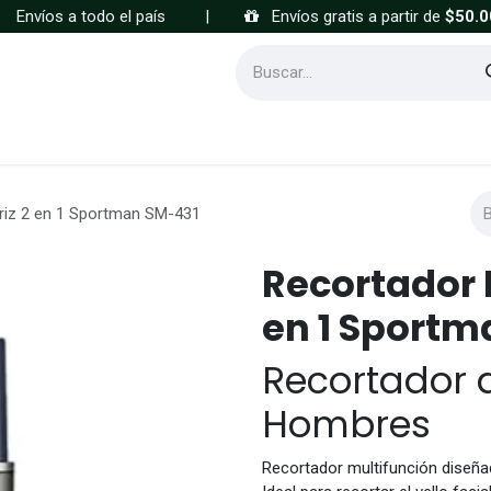
Envíos a todo el país
|
Envíos gratis a partir de
$50.0
Cómo comprar
Preguntas frecuentes
riz 2 en 1 Sportman SM-431
Recortador D
en 1 Sportm
Recortador d
Hombres
Recortador multifunción diseña