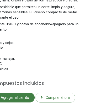
al, nariz, orejas y cejas de forma práctica y precisa.
noxidable que permiten un corte limpio y seguro,
n zonas sensibles. Su diseño compacto de metal
urante el uso.
ante USB-C y botón de encendido/apagado para un
ento.
s y cejas.
le.
e manejar.
C.
ibles.
mpuestos incluidos
Agregar al carrito
Comprar ahora