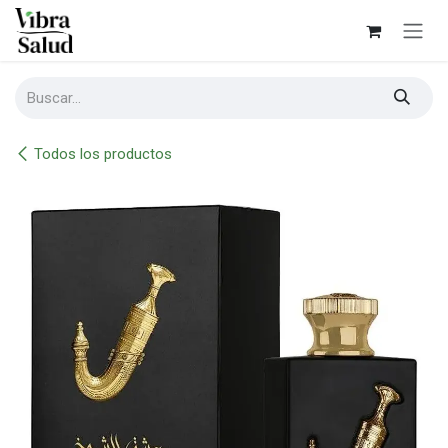
Ir al contenido
Todos los productos